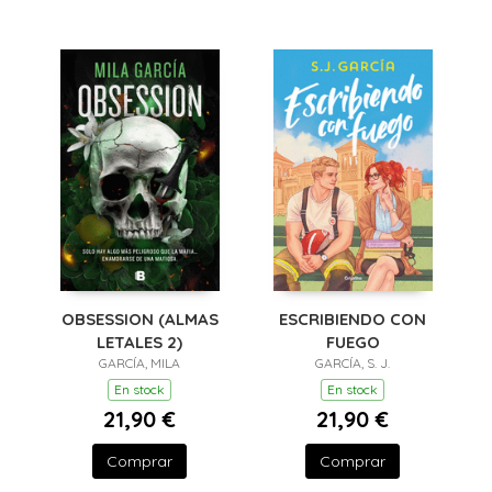
OBSESSION (ALMAS
ESCRIBIENDO CON
LETALES 2)
FUEGO
GARCÍA, MILA
GARCÍA, S. J.
En stock
En stock
21,90 €
21,90 €
Comprar
Comprar