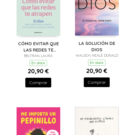
LA SOLUCIÓN DE
CÓMO EVITAR QUE
DIOS
LAS REDES TE
WALSCH, NEALE DONALD
BELTRAN, LAURA
ATRAPEN
En stock
En stock
20,90 €
20,90 €
Comprar
Comprar