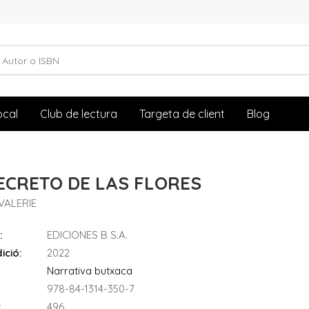
ocal
Club de lectura
Targeta de client
Blog
ECRETO DE LAS FLORES
 VALERIE
:
EDICIONES B S.A.
ició:
2022
Narrativa butxaca
978-84-1314-350-7
:
496