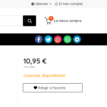
Idiomes
El meu compte
0
La meva compra
10,95 €
IVA inclós
Consultar disponibilitat
Afegir a favorits