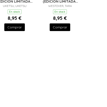
EDICIÓN LIMITADA ·
(EDICIÓN LIMITADA ·
UKETSU, UKETSU
VERANO)
WESTOVER, TARA
VERANO)
En stock
En stock
8,95 €
8,95 €
Comprar
Comprar