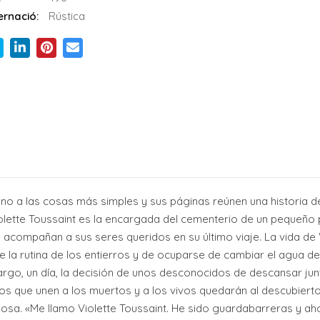
rnació:
Rústica
imno a las cosas más simples y sus páginas reúnen una historia d
iolette Toussaint es la encargada del cementerio de un pequeño 
acompañan a sus seres queridos en su último viaje. La vida de Vi
 de la rutina de los entierros y de ocuparse de cambiar el agua 
argo, un día, la decisión de unos desconocidos de descansar jun
ltos que unen a los muertos y a los vivos quedarán al descubier
nosa. «Me llamo Violette Toussaint. He sido guardabarreras y a