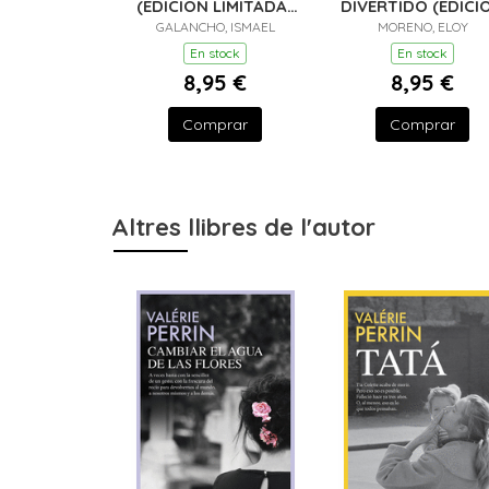
(EDICIÓN LIMITADA ·
DIVERTIDO (EDICI
GALANCHO, ISMAEL
VERANO)
LIMITADA · VERAN
MORENO, ELOY
En stock
En stock
8,95 €
8,95 €
Comprar
Comprar
Altres llibres de l'autor