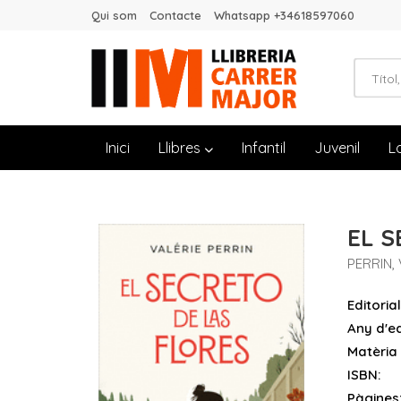
Qui som
Contacte
Whatsapp +34618597060
Inici
Llibres
Infantil
Juvenil
L
EL S
PERRIN,
Editorial
Any d'ed
Matèria
ISBN:
Pàgines