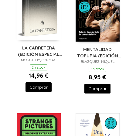
LA CARRETERA
MENTALIDAD
(EDICIÓN ESPECIAL
TOPURIA (EDICIÓN
MCCARTHY, CORMAC
EN TAPA DURA)
BLÁZQUEZ, MIQUEL
LIMITADA)
En stock
En stock
14,96 €
8,95 €
Comprar
Comprar