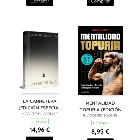
Comprar
Comprar
LA CARRETERA
MENTALIDAD
(EDICIÓN ESPECIAL
TOPURIA (EDICIÓN
MCCARTHY, CORMAC
EN TAPA DURA)
BLÁZQUEZ, MIQUEL
LIMITADA)
En stock
En stock
14,96 €
8,95 €