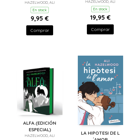
HAZELWOOD, ALI
HAZELWOOD, ALI
En stock
En stock
19,95 €
9,95 €
Comprar
Comprar
ALFA.(EDICIÓN
ESPECIAL)
LA HIPOTESI DE L
HAZELWOOD, ALI
´AMOR