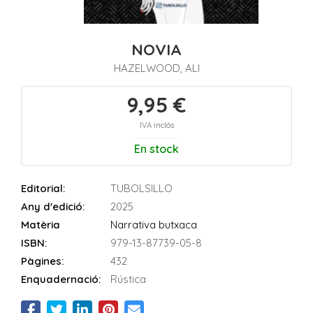
NOVIA
HAZELWOOD, ALI
9,95 €
IVA inclós
En stock
Editorial:
TUBOLSILLO
Any d'edició:
2025
Matèria
Narrativa butxaca
ISBN:
979-13-87739-05-8
Pàgines:
432
Enquadernació:
Rústica