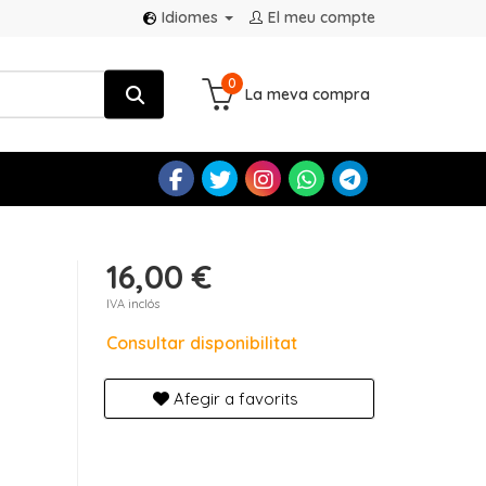
Idiomes
El meu compte
0
La meva compra
16,00 €
IVA inclós
Consultar disponibilitat
Afegir a favorits