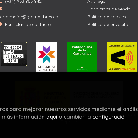
(+34) 933 855 842
Avís legal
Condicions de venda
arrermajor@gramallibres.cat
Política de cookies
Formulari de contacte
Política de privacitat
eros para mejorar nuestros servicios mediante el anális
proyecto ha recibido una ayuda extraordinaria del Ministerio de Cul
r más información
aquí
o cambiar la
configuració
.
Deporte.