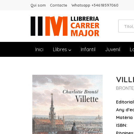
Qui som
Contacte
Whatsapp +34618597060
Inici
Llibres
Infantil
Juvenil
L
VILL
BRONTE
Editorial
Any d'ed
Matèria
ISBN:
Pàgines