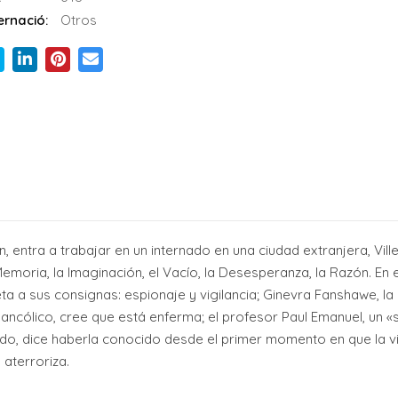
rnació:
Otros
ión, entra a trabajar en un internado en una ciudad extranjera, Vi
Memoria, la Imaginación, el Vacío, la Desesperanza, la Razón. En 
jeta a sus consignas: espionaje y vigilancia; Ginevra Fanshawe, l
ancólico, cree que está enferma; el profesor Paul Emanuel, un «
do, dice haberla conocido desde el primer momento en que la vi
 aterroriza.