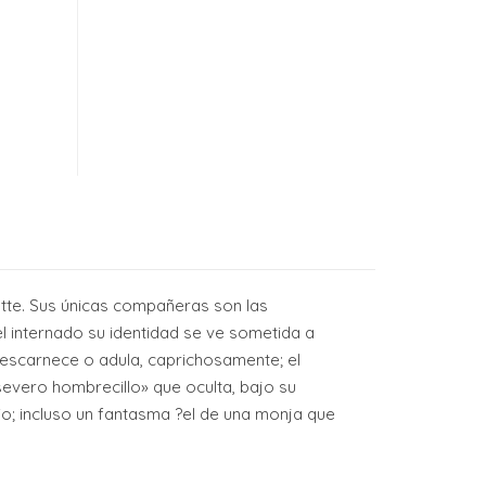
llette. Sus únicas compañeras son las
el internado su identidad se ve sometida a
a escarnece o adula, caprichosamente; el
severo hombrecillo» que oculta, bajo su
o; incluso un fantasma ?el de una monja que