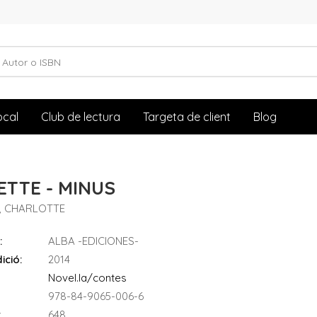
ocal
Club de lectura
Targeta de client
Blog
ETTE - MINUS
, CHARLOTTE
:
ALBA -EDICIONES-
ició:
2014
Novel.la/contes
978-84-9065-006-6
:
648