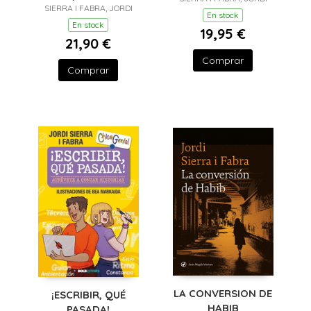
SIERRA I FABRA, JORDI
MASCARELL 16)
En stock
En stock
19,95 €
21,90 €
Comprar
Comprar
LA CONVERSION DE
¡ESCRIBIR, QUÉ
HABIB
PASADA!