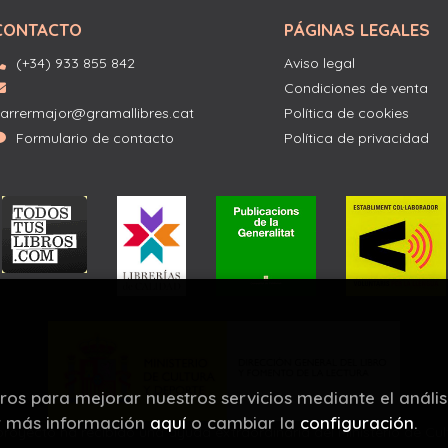
CONTACTO
PÁGINAS LEGALES
(+34) 933 855 842
Aviso legal
Condiciones de venta
arrermajor@gramallibres.cat
Política de cookies
Formulario de contacto
Política de privacidad
eros para mejorar nuestros servicios mediante el anális
r más información
aquí
o cambiar la
configuración
.
proyecto ha recibido una ayuda extraordinaria del Ministerio de Cul