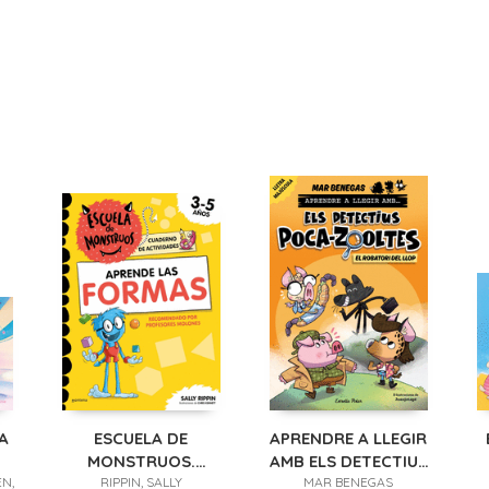
A
ESCUELA DE
APRENDRE A LLEGIR
MONSTRUOS.
AMB ELS DETECTIUS
EN,
CUADERNO DE
RIPPIN, SALLY
POCA-ZOOLTES 11.
MAR BENEGAS
(