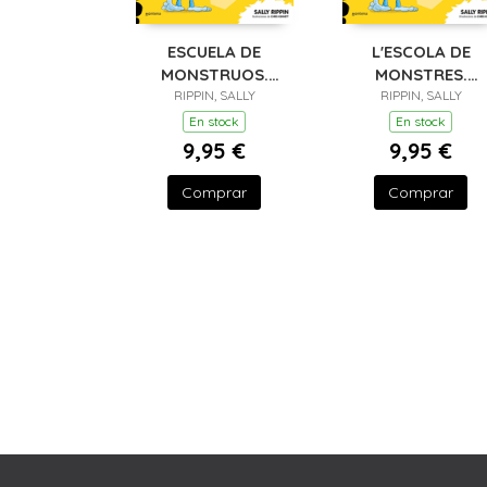
ESCUELA DE
L'ESCOLA DE
MONSTRUOS.
MONSTRES.
CUADERNO DE
RIPPIN, SALLY
RIPPIN, SALLY
QUADERN
ACTIVIDADES -
D'ACTIVITATS -
En stock
En stock
APRENDE LAS
APRENDRE LES
9,95 €
9,95 €
FORMAS
FORMES
Comprar
Comprar