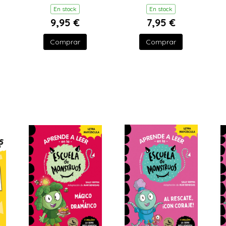
ACTIVIDADES -
EL ROBATORI DEL
En stock
En stock
APRENDE LAS
LLOP
9,95 €
7,95 €
FORMAS
Comprar
Comprar