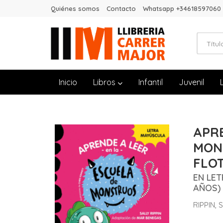
Quiénes somos
Contacto
Whatsapp +34618597060
Inicio
Libros
Infantil
Juvenil
APRE
MONS
FLO
EN LET
AÑOS)
RIPPIN, 