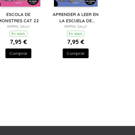
ESCOLA DE
APRENDER A LEER EN
MONSTRES CAT 22
LA ESCUELA DE
RIPPIN, SALLY
MONSTRUOS 21 -
RIPPIN, SALLY
ESQUELETICO PERO
En stock
En stock
FRENETICO
7,95 €
7,95 €
Comprar
Comprar