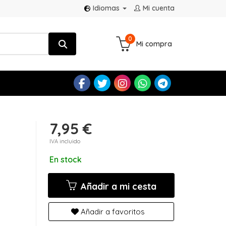
Idiomas
Mi cuenta
0
Mi compra
7,95 €
IVA incluido
En stock
Añadir a mi cesta
Añadir a favoritos