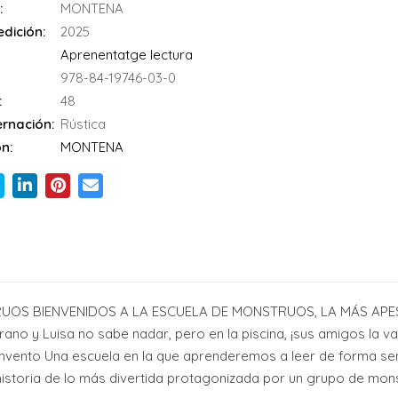
:
MONTENA
dición:
2025
Aprenentatge lectura
978-84-19746-03-0
:
48
rnación:
Rústica
n:
MONTENA
UOS BIENVENIDOS A LA ESCUELA DE MONSTRUOS, LA MÁS APEST
rano y Luisa no sabe nadar, pero en la piscina, ¡sus amigos la v
nvento Una escuela en la que aprenderemos a leer de forma senci
a historia de lo más divertida protagonizada por un grupo de mon