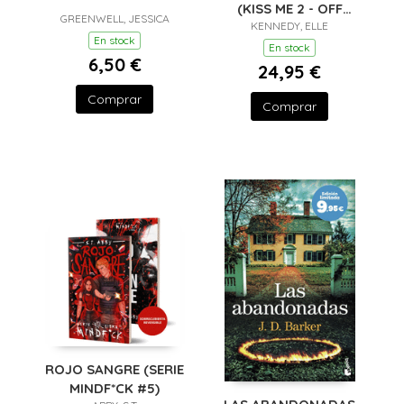
(KISS ME 2 - OFF
GREENWELL, JESSICA
CAMPUS 2) - EDICIÓN
KENNEDY, ELLE
En stock
ESPECIAL EN TAPA
En stock
6,50 €
DURA CON
24,95 €
Comprar
Comprar
ROJO SANGRE (SERIE
MINDF*CK #5)