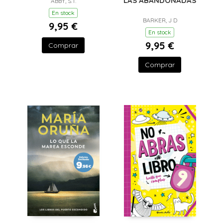
LAS ABANDONADAS
ABBY, S.T.
En stock
BARKER, J D
9,95 €
En stock
9,95 €
Comprar
Comprar