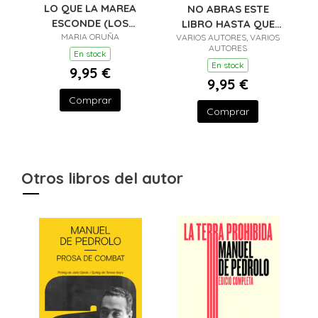
LO QUE LA MAREA
NO ABRAS ESTE
ESCONDE (LOS
LIBRO HASTA QUE
LIBROS DEL PUERTO
MARIA ORUÑA
VARIOS AUTORES, VARIOS
CUMPLAS 9
AUTORES
ESC
En stock
En stock
9,95 €
9,95 €
Comprar
Comprar
Otros libros del autor