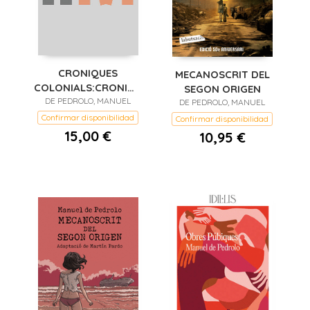
CRONIQUES
MECANOSCRIT DEL
COLONIALS:CRONIQUES
SEGON ORIGEN
D´UNA OCUPACIO
DE PEDROLO, MANUEL
DE PEDROLO, MANUEL
Confirmar disponibilidad
Confirmar disponibilidad
15,00 €
10,95 €