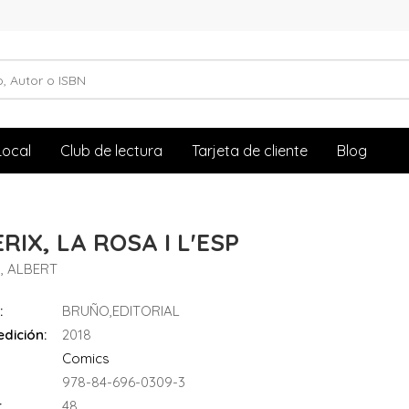
Local
Club de lectura
Tarjeta de cliente
Blog
RIX, LA ROSA I L'ESP
, ALBERT
:
BRUÑO,EDITORIAL
dición:
2018
Comics
978-84-696-0309-3
:
48