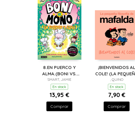
8.EN PUERCO Y
¡BIENVENIDOS A
ALMA.(BONI VS.
COLE! (LA PEQUE
SMART, JAMIE
MONO)
FILOSOFÍA DE
, QUINO
MAFALDA)
En stock
En stock
13,95 €
7,90 €
Comprar
Comprar