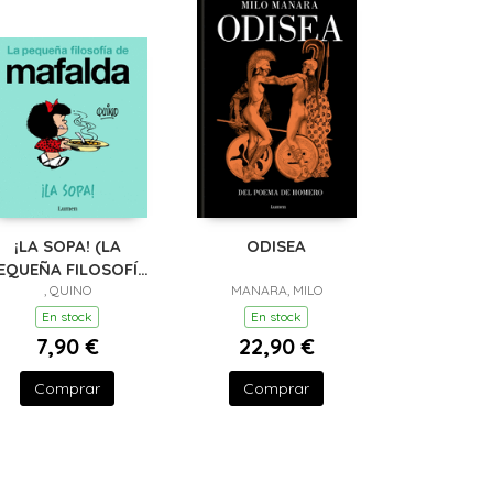
¡LA SOPA! (LA
ODISEA
EQUEÑA FILOSOFÍA
DE MAFALDA)
, QUINO
MANARA, MILO
En stock
En stock
7,90 €
22,90 €
Comprar
Comprar