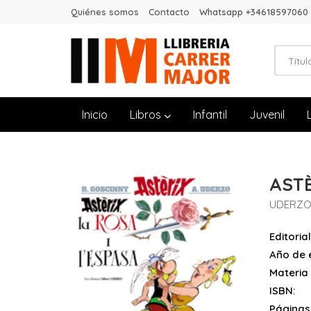
Quiénes somos
Contacto
Whatsapp +34618597060
Inicio
Libros
Infantil
Juvenil
ASTÈ
UDERZO
Editorial
Año de e
Materia
ISBN:
Páginas