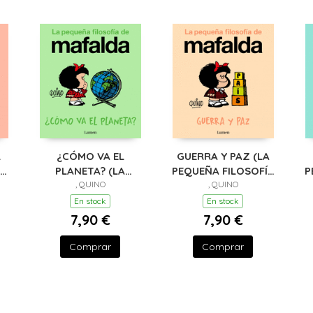
L
¿CÓMO VA EL
GUERRA Y PAZ (LA
ÑA
PLANETA? (LA
PEQUEÑA FILOSOFÍA
P
PEQUEÑA FILOSOFÍA
, QUINO
DE MAFALDA)
, QUINO
DE MAFALDA)
En stock
En stock
7,90 €
7,90 €
Comprar
Comprar