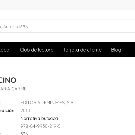
Local
Club de lectura
Tarjeta de cliente
Blog
CINO
MARIA CARME
:
EDITORIAL EMPURIES, S.A.
dición:
2010
Narrativa butxaca
978-84-9930-219-5
:
336