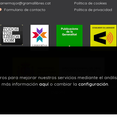
arrermajor@gramallibres.cat
Política de cookies
Formulario de contacto
Política de privacidad
eros para mejorar nuestros servicios mediante el anális
r más información
aquí
o cambiar la
configuración
.
proyecto ha recibido una ayuda extraordinaria del Ministerio de Cul
Deporte.
©
Llibreria Carrer Major
. Todos los Derechos Reservados |
Grupo Tr