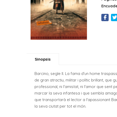
Encuade
Sinopsis
Barcino, segle II. La fama d'un home traspassa 
de gran atractiu, militar i polític brillant, qu
professional, ni l'amistat, ni l'amor que sen
marcar la seva infantesa i que sembla amagar
que transportarà el lector a l'apassionant B
la seva ciutat per tot el món.