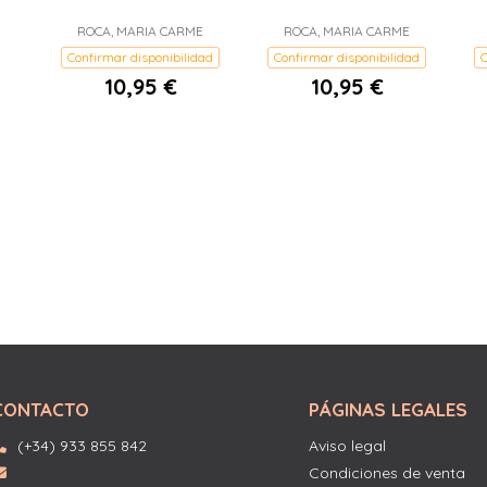
ROCA, MARIA CARME
ROCA, MARIA CARME
Confirmar disponibilidad
Confirmar disponibilidad
C
10,95 €
10,95 €
CONTACTO
PÁGINAS LEGALES
(+34) 933 855 842
Aviso legal
Condiciones de venta