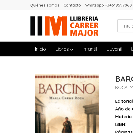
Quiénes somos
Contacto
Whatsapp +34618597060
Inicio
Libros
Infantil
Juvenil
BAR
ROCA, 
Editorial
Año de e
Materia
ISBN:
Páginas