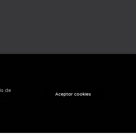
is de
Aceptar cookies
tura y
evenque