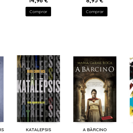
14,96 €
8,95 €
Comprar
Comprar
RS
KATALEPSIS
A BÀRCINO