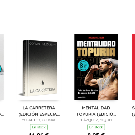
LA CARRETERA
MENTALIDAD
S
ÓN
(EDICIÓN ESPECIAL
TOPURIA (EDICIÓN
(
O)
MCCARTHY, CORMAC
EN TAPA DURA)
BLÁZQUEZ, MIQUEL
LIMITADA)
En stock
En stock