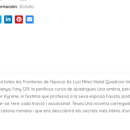
rnación:
Bolsillo
totes les fronteres de l'època: és Luci Minici Natal Quadroni Ver, 
e guanya, l'any 129, la perillosa cursa de quadrigues.Una ombra, però
t per Kyrene, ni l'estima que professa a la seva esposa Fausta, p
-se rere cada traïció i assassinat: Teseu.Una novel·la carregada
arcelona romana i que ens descobrirà els secrets més íntims d'un