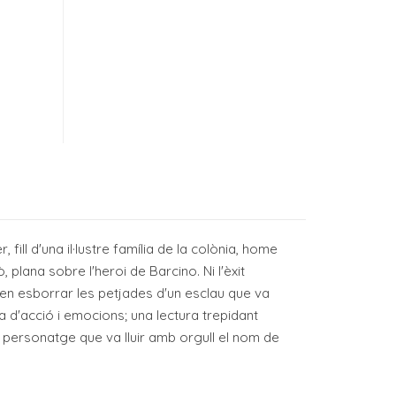
fill d'una il·lustre família de la colònia, home
, plana sobre l'heroi de Barcino. Ni l'èxit
oden esborrar les petjades d'un esclau que va
 d'acció i emocions; una lectura trepidant
 personatge que va lluir amb orgull el nom de