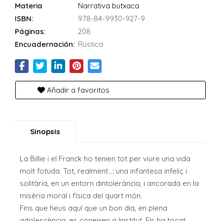
Materia
Narrativa butxaca
ISBN:
978-84-9930-927-9
Páginas:
208
Encuadernación:
Rústica
Añadir a favoritos
Sinopsis
La Billie i el Franck ho tenien tot per viure una vida
molt fotuda. Tot, realment...: una infan­tesa infeliç i
solitària, en un entorn dintolerància, i ancorada en la
misèria moral i física del quart món.
Fins que heus aquí que un bon dia, en plena
adolescència, es coneixen a linstitut. Els ha tocat