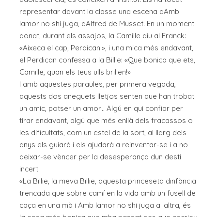
representar davant la classe una escena dAmb
lamor no shi juga, dAlfred de Musset. En un moment
donat, durant els assajos, la Ca­mille diu al Franck:
«Aixeca el cap, Perdican!», i una mica més endavant,
el Perdican confessa a la Billie: «Que bonica que ets,
Camille, quan els teus ulls brillen!»
I amb aquestes paraules, per primera vegada,
aquests dos aneguets lletjos senten que han trobat
un amic, potser un amor... Algú en qui confiar per
tirar endavant, algú que més enllà dels fracassos o
les dificultats, com un estel de la sort, al llarg dels
anys els guiarà i els ajudarà a reinventar-se i a no
deixar-se vèncer per la desesperança dun destí
incert.
«La Billie, la meva Billie, aquesta princeseta dinfància
trencada que sobre camí en la vida amb un fusell de
caça en una mà i Amb lamor no shi juga a laltra, és