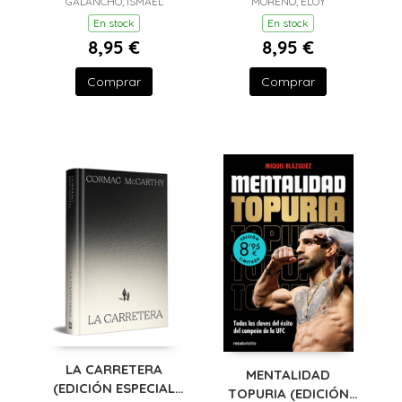
GALANCHO, ISMAEL
VERANO)
LIMITADA · VERANO)
MORENO, ELOY
En stock
En stock
8,95 €
8,95 €
Comprar
Comprar
LA CARRETERA
MENTALIDAD
(EDICIÓN ESPECIAL
TOPURIA (EDICIÓN