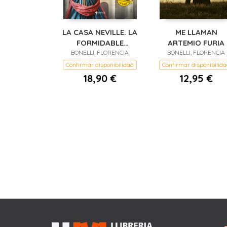
LA CASA NEVILLE. LA
ME LLAMAN
FORMIDABLE
ARTEMIO FURIA
SEÑORITA MANON
BONELLI, FLORENCIA
BONELLI, FLORENCIA
Confirmar disponibilidad
Confirmar disponibilid
18,90 €
12,95 €