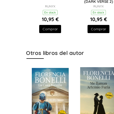
(DARK VERSE 2)
RUNYX
RUNYX
En stock
En stock
10,95 €
10,95 €
Comprar
Comprar
Otros libros del autor