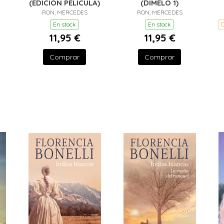
(EDICIÓN PELÍCULA)
(DÍMELO 1)
RON, MERCEDES
RON, MERCEDES
En stock
En stock
C
11,95 €
11,95 €
Comprar
Comprar