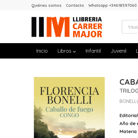
Quiénes somos
Contacto
Whatsapp +34618597060
Inicio
Libros
Infantil
Juvenil
CAB
TRILO
BONELLI
Editorial
Año de e
Materia