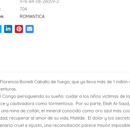
978-84-08-26059-2
:
704
n:
ROMANTICA
Florencia Bonelli Caballo de fuego, que ya lleva más de 1 millón
venturas.
 al Congo persiguiendo su sueño: cuidar a los niños víctimas de l
 dulce y cautivadora como tormentosa. Por su parte, Eliah Al-Sa
 una mina de coltán, el mineral conocido como oro azul más cod
lidad, recuperar al amor de su vida, Matilde. El dolor y los secre
ario cruel e injusto, una reconciliación parece misión imposible. 