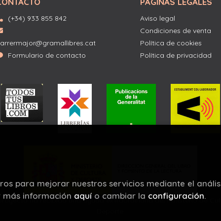
CONTACTO
PÁGINAS LEGALES
(+34) 933 855 842
Aviso legal
Condiciones de venta
arrermajor@gramallibres.cat
Política de cookies
Formulario de contacto
Política de privacidad
eros para mejorar nuestros servicios mediante el anális
r más información
aquí
o cambiar la
configuración
.
proyecto ha recibido una ayuda extraordinaria del Ministerio de Cul
Deporte.