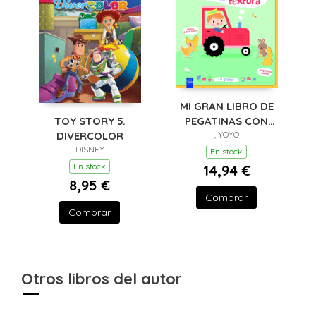
MI GRAN LIBRO DE
PEGATINAS CON
TOY STORY 5.
TEXTURA. LA
, YOYO
DIVERCOLOR
GRANJA
DISNEY
En stock
En stock
14,94 €
8,95 €
Comprar
Comprar
Otros libros del autor