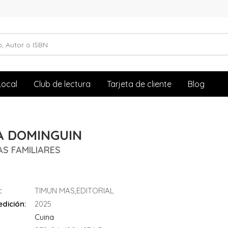
Local
Club de lectura
Tarjeta de cliente
Blog
A DOMINGUIN
S FAMILIARES
:
TIMUN MAS,EDITORIAL
dición:
2025
Cuina