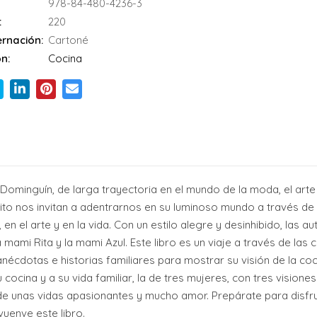
978-84-480-4236-3
:
220
rnación:
Cartoné
n:
Cocina
a Dominguín, de larga trayectoria en el mundo de la moda, el art
alito nos invitan a adentrarnos en su luminoso mundo a través de
en el arte y en la vida. Con un estilo alegre y desinhibido, las au
 la mami Rita y la mami Azul. Este libro es un viaje a través de l
dotas e historias familiares para mostrar su visión de la cocin
u cocina y a su vida familiar, la de tres mujeres, con tres visio
de unas vidas apasionantes y mucho amor. Prepárate para disfrut
vuenve este libro.