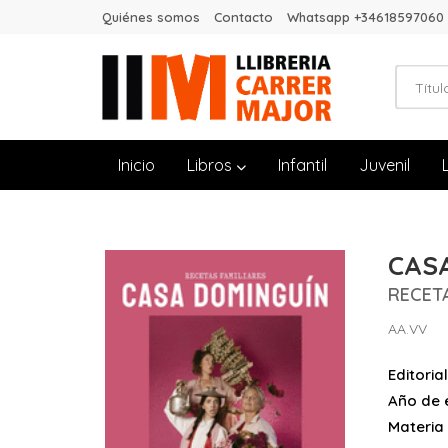
Quiénes somos
Contacto
Whatsapp +34618597060
Inicio
Libros
Infantil
Juvenil
CAS
RECETA
AA.VV
Editorial
Año de e
Materia