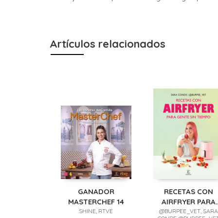
Artículos relacionados
GANADOR
RECETAS CON
MASTERCHEF 14
AIRFRYER PARA
SHINE, RTVE
GENTE SIN TIEMP
@BURPEE_VET, SARA