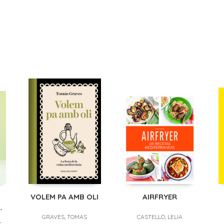
VOLEM PA AMB OLI
AIRFRYER
O
GRAVES, TOMAS
CASTELLO, LELIA