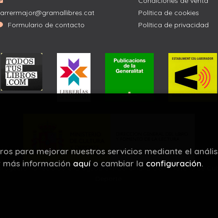
Condiciones de venta
arrermajor@gramallibres.cat
Política de cookies
Formulario de contacto
Política de privacidad
eros para mejorar nuestros servicios mediante el anális
r más información
aquí
o cambiar la
configuración
.
proyecto ha recibido una ayuda extraordinaria del Ministerio de Cul
Deporte.