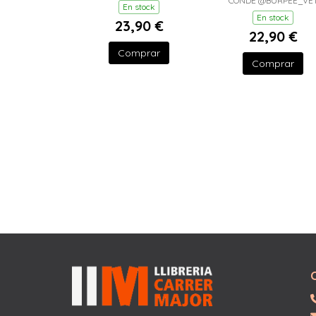
CONDE @BURPEE_VE
En stock
En stock
23,90 €
22,90 €
Comprar
Comprar