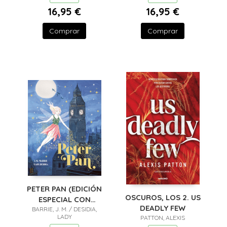
16,95 €
16,95 €
Comprar
Comprar
PETER PAN (EDICIÓN
OSCUROS, LOS 2. US
ESPECIAL CON
DEADLY FEW
CANTOS TINTADOS)
BARRIE, J. M. / DESIDIA,
LADY
PATTON, ALEXIS