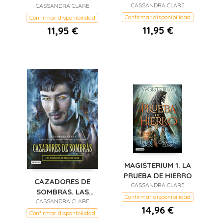
DE CRISTAL (RUSTICA
CASSANDRA CLARE
DE CENIZA (RUSTICA)
CASSANDRA CLARE
Confirmar disponibilidad
Confirmar disponibilidad
11,95 €
11,95 €
MAGISTERIUM 1. LA
PRUEBA DE HIERRO
CAZADORES DE
CASSANDRA CLARE
SOMBRAS. LAS
Confirmar disponibilidad
CASSANDRA CLARE
CRONICAS DE
14,96 €
MAGNUS BANE
Confirmar disponibilidad