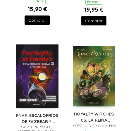
En stock
En stock
15,90 €
19,95 €
Comprar
Comprar
ROYALTY WITCHES
FNAF. ESCALOFRÍOS
03. LA REINA
DE FAZBEAR 4.
LOPEZ, LAIA / PONS, ALENA
INDOMITA
CAWTHON, SCOTT /
ACERCATE