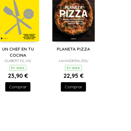
UN CHEF EN TU
PLANETA PIZZA
COCINA
GUIBERT ES, VID
LAVANDEIRA, EDU
En stock
En stock
23,90 €
22,95 €
Comprar
Comprar