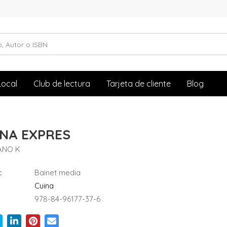
Local
Club de lectura
Tarjeta de cliente
Blog
INA EXPRES
ANO K
:
Bainet media
Cuina
978-84-96177-37-6