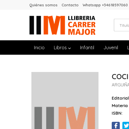
Quiénes somos
Contacto
Whatsapp +34618597060
Inicio
Libros
Infantil
Juvenil
COC
ARGUIÑ
Editorial
Materia
ISBN: