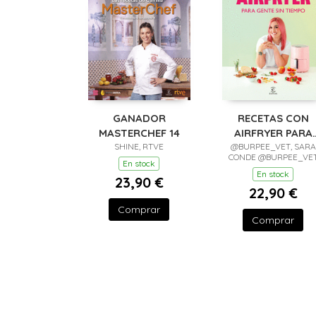
GANADOR
RECETAS CON
MASTERCHEF 14
AIRFRYER PARA
SHINE, RTVE
GENTE SIN TIEMP
@BURPEE_VET, SARA
CONDE @BURPEE_VE
En stock
En stock
23,90 €
22,90 €
Comprar
Comprar