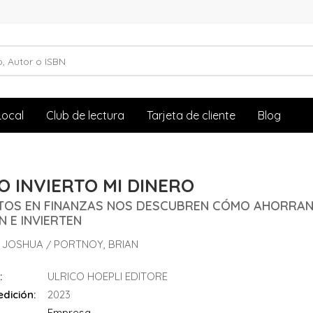
Local
Club de lectura
Tarjeta de cliente
Blog
 INVIERTO MI DINERO
TOS EN FINANZAS NOS DESCUBREN CÓMO AHORRAN
 E INVIERTEN
 JOSHUA
PORTNOY, BRIAN
/
:
ULRICO HOEPLI EDITORE
dición:
2023
Empresa