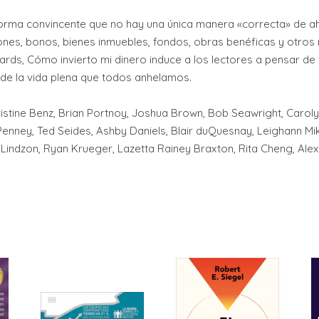
rma convincente que no hay una única manera «correcta» de ahor
ones, bonos, bienes inmuebles, fondos, obras benéficas y otros
hards, Cómo invierto mi dinero induce a los lectores a pensar de
 de la vida plena que todos anhelamos.
istine Benz, Brian Portnoy, Joshua Brown, Bob Seawright, Caro
Penney, Ted Seides, Ashby Daniels, Blair duQuesnay, Leighann Mik
 Lindzon, Ryan Krueger, Lazetta Rainey Braxton, Rita Cheng, Alex