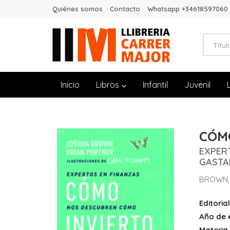
Quiénes somos
Contacto
Whatsapp +34618597060
Inicio
Libros
Infantil
Juvenil
CÓMO
EXPER
GASTAN
BROWN,
Editorial
Año de e
Materia