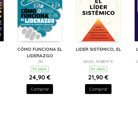
CÓMO FUNCIONA EL
LIDER SISTEMICO, EL
LIDERAZGO
, DK
SIEGEL, ROBERT E.
S
En stock
En stock
24,90 €
21,90 €
Comprar
Comprar