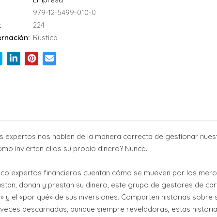
979-12-5499-010-0
:
224
rnación:
Rústica
los expertos nos hablen de la manera correcta de gestionar nue
ómo invierten ellos su propio dinero? Nunca.
inco expertos financieros cuentan cómo se mueven por los merca
stan, donan y prestan su dinero, este grupo de gestores de cart
 y el «por qué» de sus inversiones. Comparten historias sobre sus
 veces descarnadas, aunque siempre reveladoras, estas historias