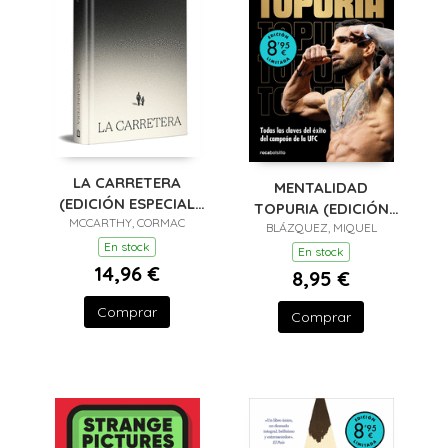
LA CARRETERA
MENTALIDAD
(EDICIÓN ESPECIAL
TOPURIA (EDICIÓN
MCCARTHY, CORMAC
EN TAPA DURA)
BLÁZQUEZ, MIQUEL
LIMITADA)
En stock
En stock
14,96 €
8,95 €
Comprar
Comprar