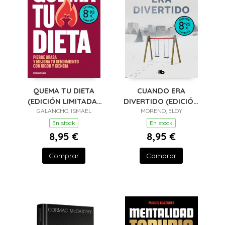
QUEMA TU DIETA
CUANDO ERA
(EDICIÓN LIMITADA ·
DIVERTIDO (EDICIÓN
GALANCHO, ISMAEL
VERANO)
LIMITADA · VERANO)
MORENO, ELOY
En stock
En stock
8,95 €
8,95 €
Comprar
Comprar