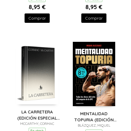
8,95 €
8,95 €
Comprar
Comprar
LA CARRETERA
MENTALIDAD
(EDICIÓN ESPECIAL
TOPURIA (EDICIÓN
MCCARTHY, CORMAC
EN TAPA DURA)
BLÁZQUEZ, MIQUEL
LIMITADA)
En stock