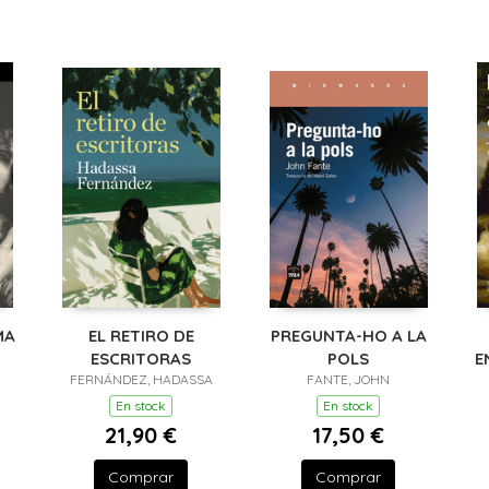
MA
EL RETIRO DE
PREGUNTA-HO A LA
ESCRITORAS
POLS
E
FERNÁNDEZ, HADASSA
FANTE, JOHN
(
En stock
En stock
21,90 €
17,50 €
Comprar
Comprar