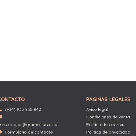
CONTACTO
PÁGINAS LEGALES
(+34) 933 855 842
Aviso legal
Condiciones de venta
arrermajor@gramallibres.cat
Política de cookies
Formulario de contacto
Política de privacidad