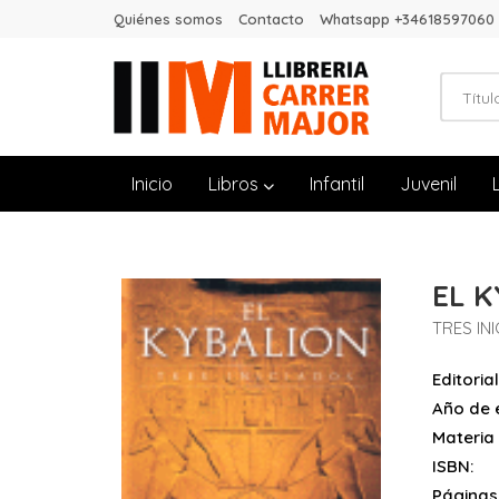
Quiénes somos
Contacto
Whatsapp +34618597060
Inicio
Libros
Infantil
Juvenil
EL 
TRES IN
Editorial
Año de e
Materia
ISBN:
Páginas