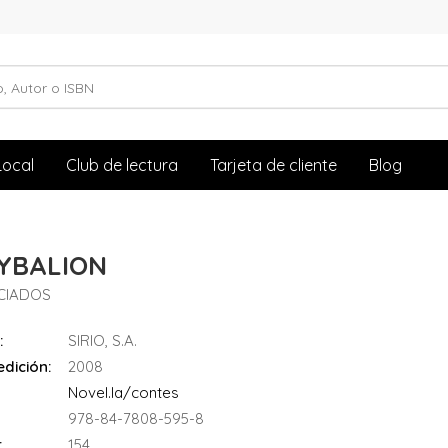
Local
Club de lectura
Tarjeta de cliente
Blog
KYBALION
ICIADOS
:
SIRIO, S.A.
dición:
2008
Novel.la/contes
978-84-7808-595-8
:
154