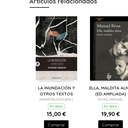
Artículos relacionados
LA INUNDACIÓN Y
ELLA, MALDITA AL
OTROS TEXTOS
(ED.AMPLIADA)
ZAMIÁTIN, EVGUENI I.
RIVAS, MANUEL
En stock
En stock
15,00 €
19,90 €
Comprar
Comprar