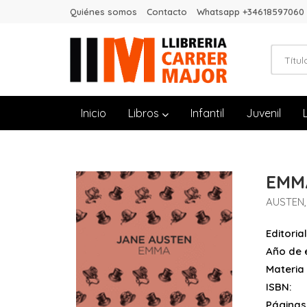
Quiénes somos
Contacto
Whatsapp +34618597060
Inicio
Libros
Infantil
Juvenil
EMM
AUSTEN,
Editorial
Año de e
Materia
ISBN:
Páginas