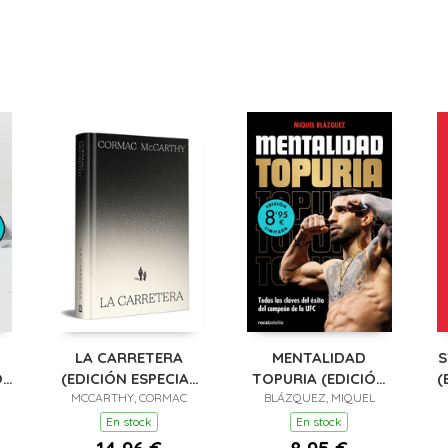
LA CARRETERA
MENTALIDAD
S
ÓN
(EDICIÓN ESPECIAL
TOPURIA (EDICIÓN
(
O)
MCCARTHY, CORMAC
EN TAPA DURA)
BLÁZQUEZ, MIQUEL
LIMITADA)
En stock
En stock