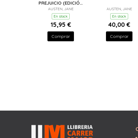
PREJUICIO (EDICIÓN
ESPECIAL EN TAPA
AUSTEN, JANE
AUSTEN, JANE
DURA)
En stock
En stock
15,95 €
40,00 €
Comprar
Comprar