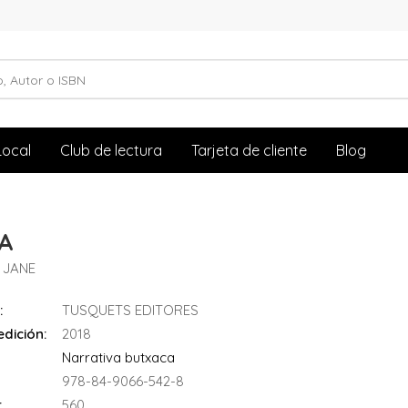
Local
Club de lectura
Tarjeta de cliente
Blog
A
 JANE
:
TUSQUETS EDITORES
dición:
2018
Narrativa butxaca
978-84-9066-542-8
:
560