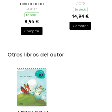
TEXTURA. LA
, YOYO
DIVERCOLOR
GRANJA
DISNEY
En stock
En stock
14,94 €
8,95 €
Comprar
Comprar
Otros libros del autor