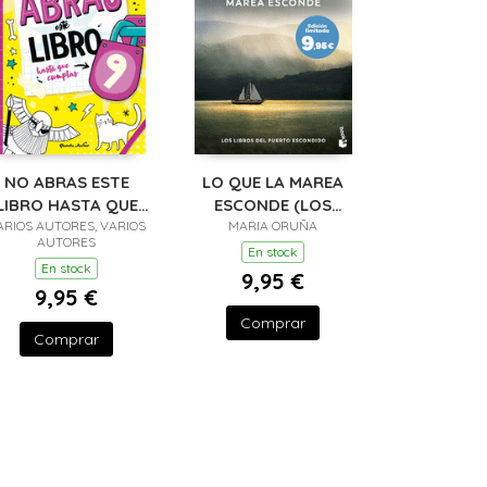
NO ABRAS ESTE
LO QUE LA MAREA
LIBRO HASTA QUE
ESCONDE (LOS
ARIOS AUTORES, VARIOS
CUMPLAS 9
LIBROS DEL PUERTO
MARIA ORUÑA
AUTORES
ESC
En stock
En stock
9,95 €
9,95 €
Comprar
Comprar