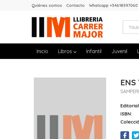
Quiénes somos
Contacto
Whatsapp +34618597060
Inicio
Libros
Infantil
Juvenil
ENS
SAMPERE
Editorial
ISBN:
Colecció