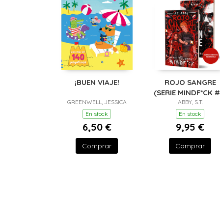
¡BUEN VIAJE!
ROJO SANGRE
(SERIE MINDF*CK #
GREENWELL, JESSICA
ABBY, S.T.
En stock
En stock
6,50 €
9,95 €
Comprar
Comprar