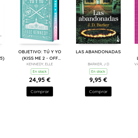
OBJETIVO: TÚ Y YO
LAS ABANDONADAS
5)
(KISS ME 2 - OFF
CAMPUS 2) - EDICIÓN
KENNEDY, ELLE
BARKER, J D
V
ESPECIAL EN TAPA
En stock
En stock
DURA CON
24,95 €
9,95 €
Comprar
Comprar