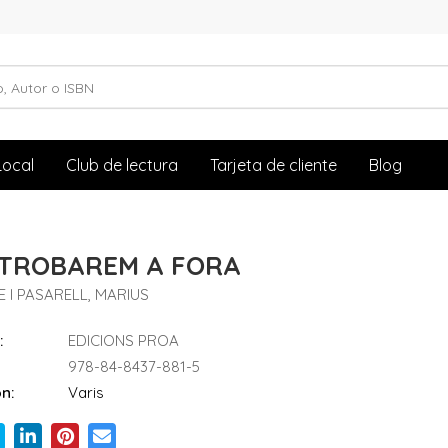
Local
Club de lectura
Tarjeta de cliente
Blog
 TROBAREM A FORA
 I PASARELL, MARIUS
:
EDICIONS PROA
978-84-8437-881-5
n:
Varis