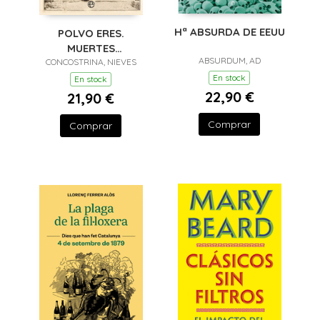
Hª ABSURDA DE EEUU
POLVO ERES.
MUERTES
ABSURDUM, AD
ILUSTRADAS DE LA
CONCOSTRINA, NIEVES
HUMANIDAD
En stock
En stock
(RETAPADO)
22,90 €
21,90 €
Comprar
Comprar