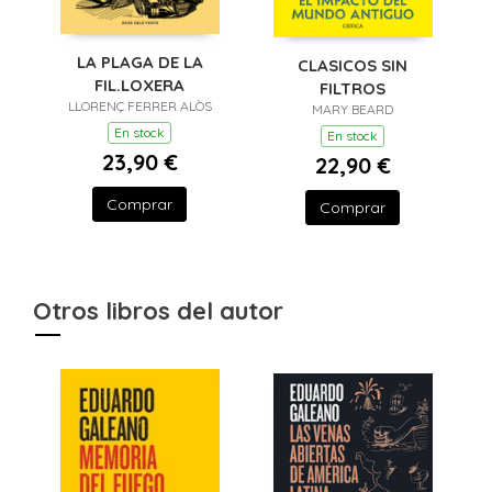
LA PLAGA DE LA
CLASICOS SIN
FIL.LOXERA
FILTROS
LLORENÇ FERRER ALÒS
MARY BEARD
En stock
En stock
23,90 €
22,90 €
Comprar
Comprar
Otros libros del autor