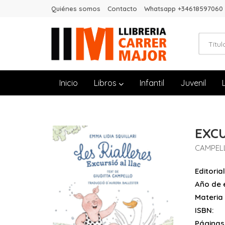
Quiénes somos
Contacto
Whatsapp +34618597060
Inicio
Libros
Infantil
Juvenil
EXCU
CAMPELL
Editorial
Año de e
Materia
ISBN:
Páginas