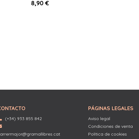
8,90 €
CONTACTO
PÁGINAS LEGALES
(+34) 933 855 842
Aviso legal
Condiciones de venta
arrermajor@gramallibres.cat
Política de cookies