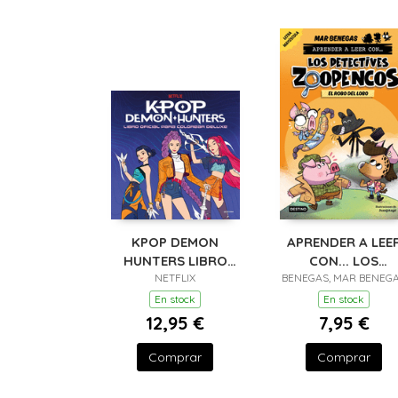
KPOP DEMON
APRENDER A LEE
HUNTERS LIBRO
CON... LOS
PARA COLOREAR
NETFLIX
BENEGAS, MAR BENEG
DETECTIVES
ZOOPENCOS 11. E
En stock
En stock
ROBO DEL LOBO
12,95 €
7,95 €
Comprar
Comprar