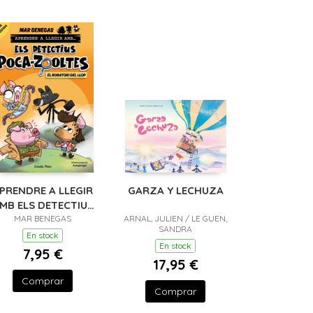
PRENDRE A LLEGIR
GARZA Y LECHUZA
MB ELS DETECTIUS
POCA-ZOOLTES 11.
MAR BENEGAS
ARNAL, JULIEN / LE GUEN,
SANDRA
EL ROBATORI DEL
En stock
En stock
LLOP
7,95 €
17,95 €
Comprar
Comprar