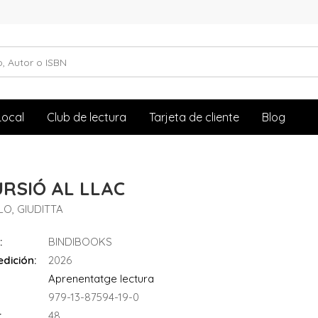
Local
Club de lectura
Tarjeta de cliente
Blog
RSIÓ AL LLAC
O, GIUDITTA
:
BINDIBOOKS
dición:
2026
Aprenentatge lectura
979-13-87594-19-0
:
48