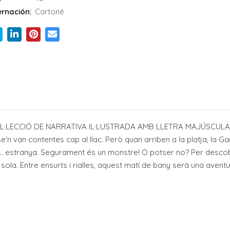
rnación:
Cartoné
L·LECCIÓ DE NARRATIVA IL·LUSTRADA AMB LLETRA MAJÚSCULA I 
se'n van contentes cap al llac. Però quan arriben a la platja, la 
a... estranya. Segurament és un monstre! O potser no? Per descob
ola. Entre ensurts i rialles, aquest matí de bany serà una avent