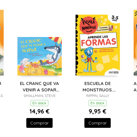
R
EL CRANC QUE VA
ESCUELA DE
A
VENIR A SOPAR
MONSTRUOS.
A
AS
(L'OVELLETA QUE VA
SMALLMAN, STEVE
CUADERNO DE
RIPPIN, SALLY
L
VENIR A SOPAR)
ACTIVIDADES -
En stock
En stock
APRENDE LAS
14,96 €
9,95 €
FORMAS
Comprar
Comprar