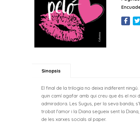
Encuade
Sinopsis
El final de la trilogia no deixa indiferent nin
quin camí agafar amb qui creu que és el noi de
admiradora. Les Sugus, per la seva banda, s'h
trobat l'amor i la Diana segueix sent la Dian
de les xarxes socials al paper.