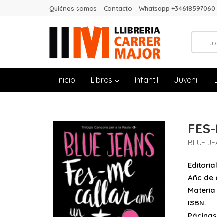
Quiénes somos
Contacto
Whatsapp +34618597060
Inicio
Libros
Infantil
Juvenil
FES
BLUE JE
Editorial
Año de e
Materia
ISBN:
Páginas