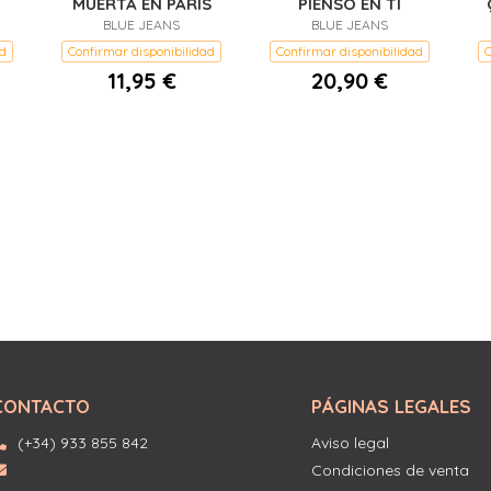
MUERTA EN PARIS
PIENSO EN TI
BLUE JEANS
BLUE JEANS
ad
Confirmar disponibilidad
Confirmar disponibilidad
C
11,95 €
20,90 €
CONTACTO
PÁGINAS LEGALES
(+34) 933 855 842
Aviso legal
Condiciones de venta