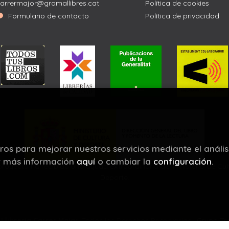
arrermajor@gramallibres.cat
Política de cookies
Formulario de contacto
Política de privacidad
eros para mejorar nuestros servicios mediante el anális
r más información
aquí
o cambiar la
configuración
.
proyecto ha recibido una ayuda extraordinaria del Ministerio de Cul
Deporte.
©
Llibreria Carrer Major
. Todos los Derechos Reservados |
Grupo Tr