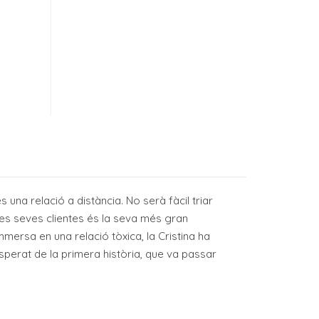
s una relació a distància. No serà fàcil triar
 les seves clientes és la seva més gran
mersa en una relació tòxica, la Cristina ha
sperat de la primera història, que va passar