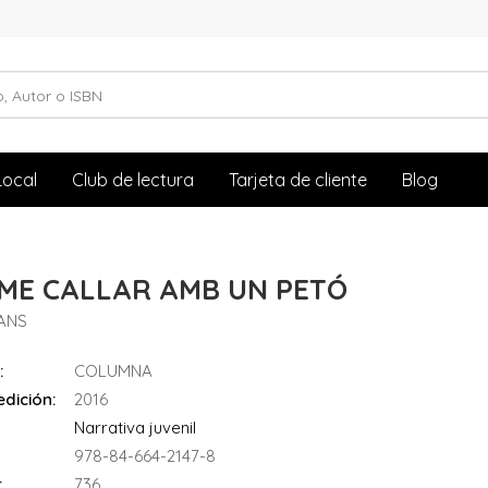
Local
Club de lectura
Tarjeta de cliente
Blog
-ME CALLAR AMB UN PETÓ
ANS
:
COLUMNA
dición:
2016
Narrativa juvenil
978-84-664-2147-8
:
736