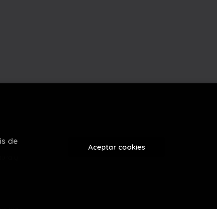
is de
Aceptar cookies
tura y
evenque