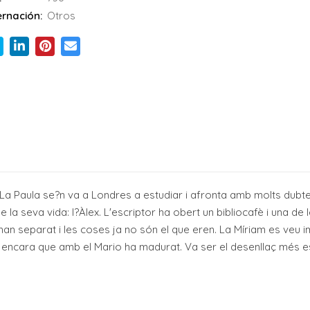
rnación:
Otros
gú. La Paula se?n va a Londres a estudiar i afronta amb molts dubte
 la seva vida: l?Àlex. L'escriptor ha obert un bibliocafè i una de
an separat i les coses ja no són el que eren. La Míriam es veu im
a, encara que amb el Mario ha madurat. Va ser el desenllaç més e