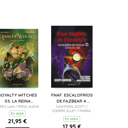
ROYALTY WITCHES
FNAF. ESCALOFRÍOS
03. LA REINA
DE FAZBEAR 4.
PEZ, LAIA / PONS, ALENA
INDOMITA
CAWTHON, SCOTT /
ACERCATE
COOPER, ELLEY / PARRA,
En stock
KELL
En stock
21,95 €
17,95 €