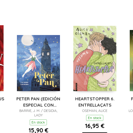
US
PETER PAN (EDICIÓN
HEARTSTOPPER 6.
ESPECIAL CON
ENTRELLAÇATS
CANTOS TINTADOS)
BARRIE, J. M. / DESIDIA,
OSEMAN, ALICE
LO
LADY
En stock
En stock
16,95 €
15,90 €