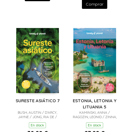
Comprar
SURESTE ASIÁTICO 7
ESTONIA, LETONIA Y
LITUANIA 5
BUSH, AUSTIN / D'ARCY,
KAMINSKI, ANNA /
JAYNE / JONG, RIA DE /
RAGOZIN, LEONID / ZINNA,
EIMER, DAVID / EVELEIGH,
ANGELO
En stock
En stock
MARK / FERRARESE,
MARCO / GROSBERG,