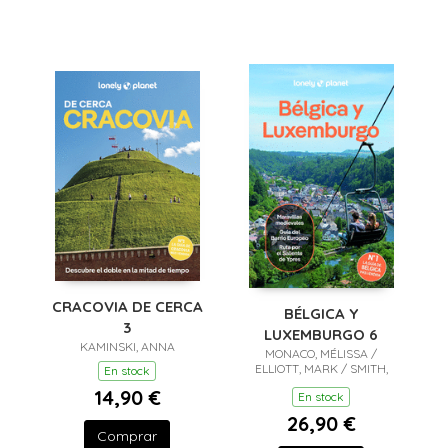
CRACOVIA DE CERCA
BÉLGICA Y
3
LUXEMBURGO 6
KAMINSKI, ANNA
MONACO, MÉLISSA /
ELLIOTT, MARK / SMITH,
En stock
HELENA
14,90 €
En stock
26,90 €
Comprar