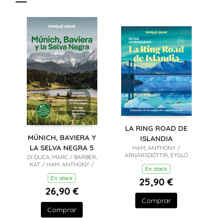
LA RING ROAD DE
MÚNICH, BAVIERA Y
ISLANDIA
LA SELVA NEGRA 5
HAM, ANTHONY /
ARNARSDÓTTIR, EYGLÓ
DI DUCA, MARC / BARBER,
SVALA / AVERBUCK, ALEXIS
KAT / HAM, ANTHONY /
En stock
/ BREMNER, JADE
WALKER, KERRY
En stock
25,90 €
26,90 €
Comprar
Comprar