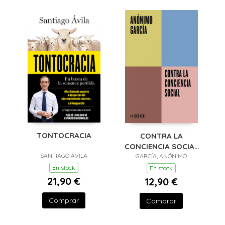
TONTOCRACIA
CONTRA LA
CONCIENCIA SOCIAL
SANTIAGO ÁVILA
(SERIE ENDEBATE)
GARCÍA, ANÓNIMO
En stock
En stock
21,90 €
12,90 €
Comprar
Comprar