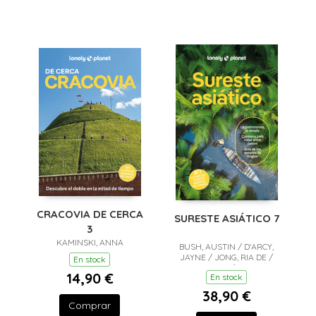
CRACOVIA DE CERCA
SURESTE ASIÁTICO 7
3
KAMINSKI, ANNA
BUSH, AUSTIN / D'ARCY,
JAYNE / JONG, RIA DE /
En stock
EIMER, DAVID / EVELEIGH,
14,90 €
En stock
MARK / FERRARESE,
MARCO / GROSBERG,
38,90 €
MICHAEL / HARDING, PAUL
Comprar
/ RAY, NICK / REID,