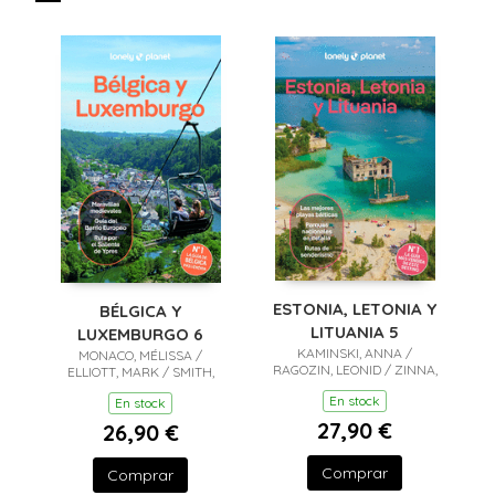
ESTONIA, LETONIA Y
BÉLGICA Y
LITUANIA 5
LUXEMBURGO 6
KAMINSKI, ANNA /
MONACO, MÉLISSA /
RAGOZIN, LEONID / ZINNA,
ELLIOTT, MARK / SMITH,
ANGELO
HELENA
En stock
En stock
27,90 €
26,90 €
Comprar
Comprar