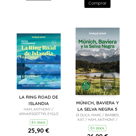
Comprar
LA RING ROAD DE
MÚNICH, BAVIERA Y
ISLANDIA
LA SELVA NEGRA 5
HAM, ANTHONY /
ARNARSDÓTTIR, EYGLÓ
DI DUCA, MARC / BARBER,
SVALA / AVERBUCK, ALEXIS
KAT / HAM, ANTHONY /
En stock
/ BREMNER, JADE
WALKER, KERRY
En stock
25,90 €