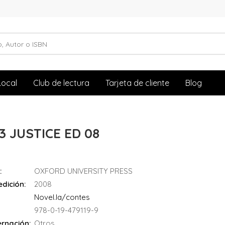
Local
Club de lectura
Tarjeta de cliente
Blog
3 JUSTICE ED 08
:
OXFORD UNIVERSITY PRESS
dición:
2008
Novel.la/contes
978-0-19-479119-9
rnación:
Otros