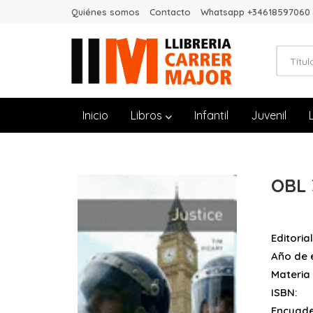
Quiénes somos
Contacto
Whatsapp +34618597060
Inicio
Libros
Infantil
Juvenil
OBL 
Editorial
Año de e
Materia
ISBN:
Encuade