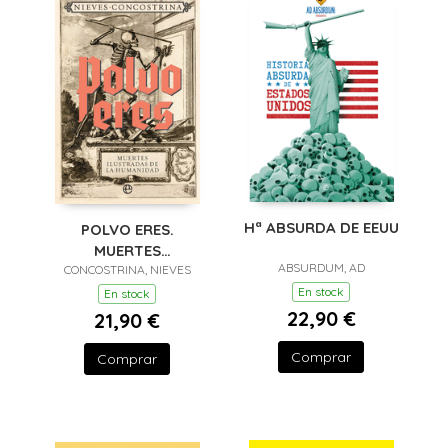
Hª ABSURDA DE EEUU
POLVO ERES.
MUERTES
ABSURDUM, AD
ILUSTRADAS DE LA
CONCOSTRINA, NIEVES
HUMANIDAD
En stock
En stock
(RETAPADO)
22,90 €
21,90 €
Comprar
Comprar