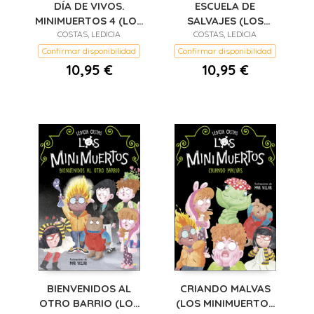
ESCUELA DE
DÍA DE VIVOS.
SALVAJES (LOS
MINIMUERTOS 4 (LOS
MINIMUERTOS 3)
COSTAS, LEDICIA
MINIMUERTOS 4)
COSTAS, LEDICIA
Confirmar disponibilidad
Confirmar disponibilidad
10,95 €
10,95 €
BIENVENIDOS AL
CRIANDO MALVAS
OTRO BARRIO (LOS
(LOS MINIMUERTOS