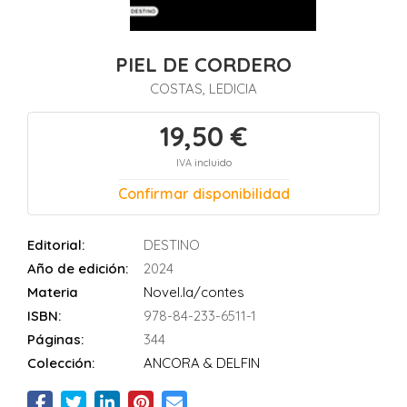
PIEL DE CORDERO
COSTAS, LEDICIA
19,50 €
IVA incluido
Confirmar disponibilidad
Editorial:
DESTINO
Año de edición:
2024
Materia
Novel.la/contes
ISBN:
978-84-233-6511-1
Páginas:
344
Colección:
ANCORA & DELFIN