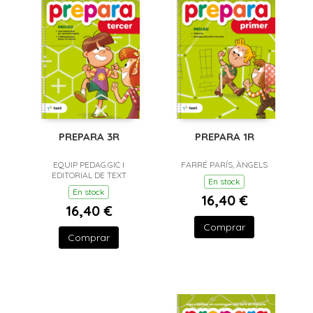
PREPARA 3R
PREPARA 1R
EQUIP PEDAG.GIC I
FARRÉ PARÍS, ÀNGELS
EDITORIAL DE TEXT
En stock
En stock
16,40 €
16,40 €
Comprar
Comprar