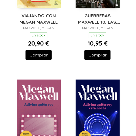
VIAJANDO CON
GUERRERAS
MEGAN MAXWELL
MAXWELL 10, LAS.
MAXWELL, MEGAN
UNA HERENCIA
MAXWELL, MEGAN
SALVAJE
En stock
En stock
20,90 €
10,95 €
Comprar
Comprar