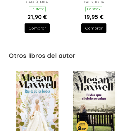
GARCÍA, MILA
(JEFES MALVADOS Y
PARSI, KYRA
MILLONARIOS 2)
En stock
En stock
21,90 €
19,95 €
Comprar
Comprar
Otros libros del autor