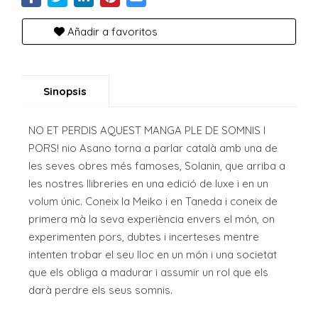
Añadir a favoritos
Sinopsis
NO ET PERDIS AQUEST MANGA PLE DE SOMNIS I
PORS! nio Asano torna a parlar català amb una de
les seves obres més famoses, Solanin, que arriba a
les nostres llibreries en una edició de luxe i en un
volum únic. Coneix la Meiko i en Taneda i coneix de
primera mà la seva experiència envers el món, on
experimenten pors, dubtes i incerteses mentre
intenten trobar el seu lloc en un món i una societat
que els obliga a madurar i assumir un rol que els
darà perdre els seus somnis.