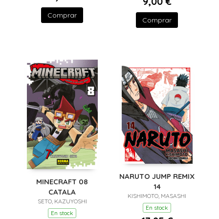
9,00 €
Comprar
Comprar
NARUTO JUMP REMIX
MINECRAFT 08
14
CATALA
KISHIMOTO, MASASHI
SETO, KAZUYOSHI
En stock
En stock