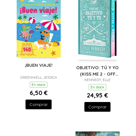
¡BUEN VIAJE!
OBJETIVO: TÚ Y YO
(KISS ME 2 - OFF
GREENWELL, JESSICA
CAMPUS 2) - EDICIÓN
KENNEDY, ELLE
En stock
ESPECIAL EN TAPA
En stock
6,50 €
DURA CON
24,95 €
Comprar
Comprar