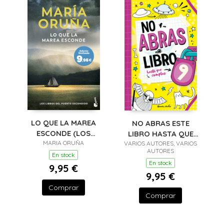
LO QUE LA MAREA
NO ABRAS ESTE
ESCONDE (LOS
LIBRO HASTA QUE
LIBROS DEL PUERTO
MARIA ORUÑA
VARIOS AUTORES, VARIOS
CUMPLAS 9
AUTORES
ESC
En stock
En stock
9,95 €
9,95 €
Comprar
Comprar