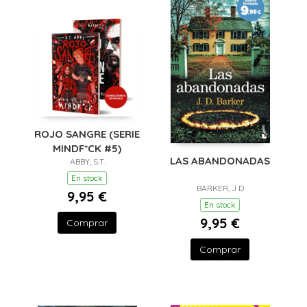
ROJO SANGRE (SERIE
MINDF*CK #5)
LAS ABANDONADAS
ABBY, S.T.
En stock
BARKER, J D
9,95 €
En stock
9,95 €
Comprar
Comprar