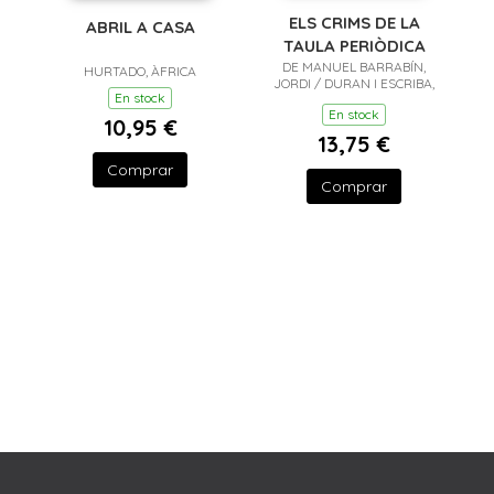
ELS CRIMS DE LA
ABRIL A CASA
TAULA PERIÒDICA
DE MANUEL BARRABÍN,
HURTADO, ÀFRICA
JORDI / DURAN I ESCRIBA,
En stock
XAVIER
En stock
10,95 €
13,75 €
Comprar
Comprar