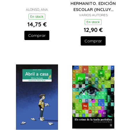
HERMANITO. EDICIÓN
ESCOLAR (INCLUYE
ALONSO, ANA
GUÍA DE LECTURA)
VARIOS AUTORES
En stock
En stock
14,75 €
12,90 €
Comprar
Comprar