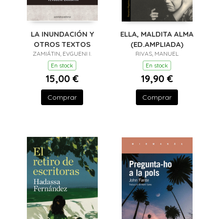
LA INUNDACIÓN Y
ELLA, MALDITA ALMA
OTROS TEXTOS
(ED.AMPLIADA)
ZAMIÁTIN, EVGUENI I.
RIVAS, MANUEL
En stock
En stock
15,00 €
19,90 €
Comprar
Comprar