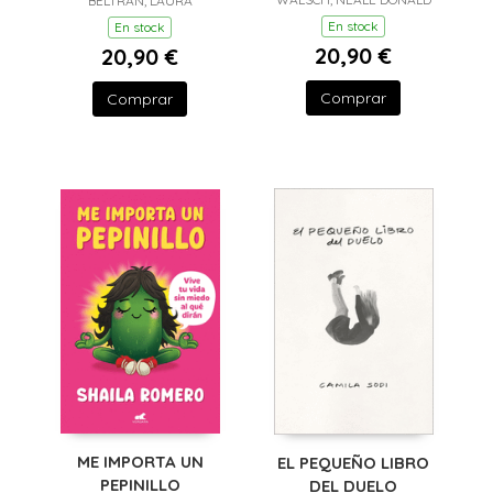
BELTRAN, LAURA
ATRAPEN
En stock
En stock
20,90 €
20,90 €
Comprar
Comprar
ME IMPORTA UN
EL PEQUEÑO LIBRO
PEPINILLO
DEL DUELO