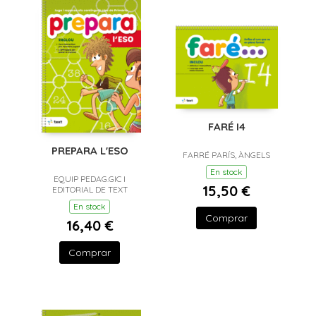
FARÉ I4
PREPARA L'ESO
FARRÉ PARÍS, ÀNGELS
En stock
EQUIP PEDAG.GIC I
15,50 €
EDITORIAL DE TEXT
En stock
Comprar
16,40 €
Comprar