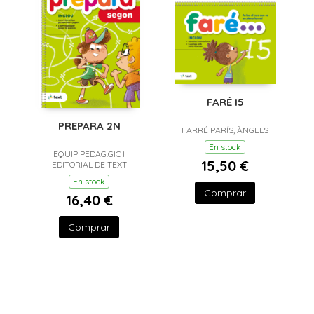
FARÉ I5
PREPARA 2N
FARRÉ PARÍS, ÀNGELS
En stock
EQUIP PEDAG.GIC I
15,50 €
EDITORIAL DE TEXT
En stock
Comprar
16,40 €
Comprar