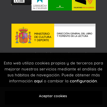
Este proyecto ha recibido una ayuda extraordinaria
del Ministerio de Cultura y Deporte.
Esta web utiliza cookies propias y de terceros para
mejorar nuestros servicios mediante el análisis de
sus hábitos de navegación. Puede obtener más
2026 ©
Llibreria Carrer Major
. Todos los Derechos
información
aquí
o cambiar la
configuración
.
Reservados |
Grupo Trevenque
Aceptar cookies
Añadir a mi cesta