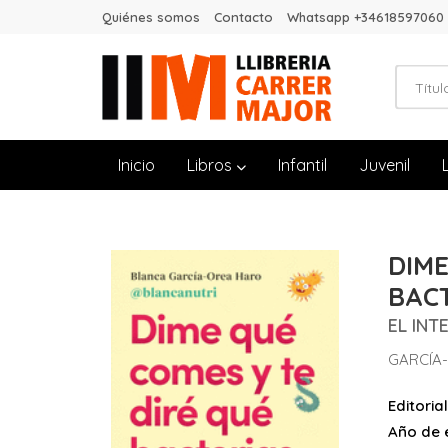
Quiénes somos
Contacto
Whatsapp +34618597060
Inicio
Libros
Infantil
Juvenil
DIME
BACT
EL IN
GARCÍA
Editorial
Año de e