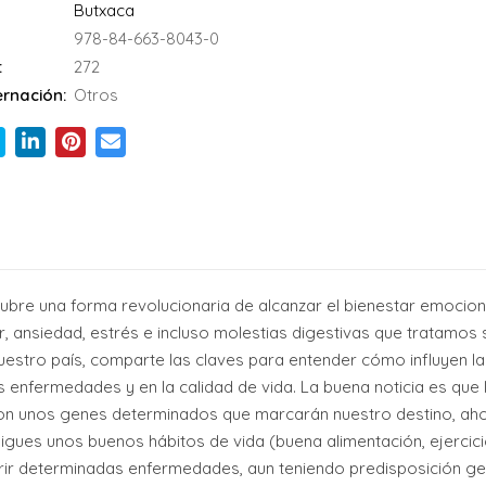
Butxaca
978-84-663-8043-0
:
272
rnación:
Otros
bre una forma revolucionaria de alcanzar el bienestar emocional y
 ansiedad, estrés e incluso molestias digestivas que tratamos
nuestro país, comparte las claves para entender cómo influyen la
 enfermedades y en la calidad de vida. La buena noticia es que la
 unos genes determinados que marcarán nuestro destino, aho
sigues unos buenos hábitos de vida (buena alimentación, ejerci
sufrir determinadas enfermedades, aun teniendo predisposición ge